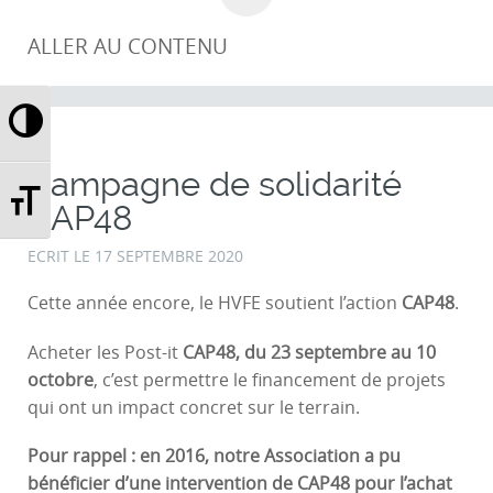
ALLER AU CONTENU
Passer en contraste élevé
Campagne de solidarité
Changer la taille de la police
CAP48
ECRIT LE
17 SEPTEMBRE 2020
Cette année encore, le HVFE soutient l’action
CAP48
.
Acheter les Post-it
CAP48,
du 23 septembre au 10
octobre
, c’est permettre le financement de projets
qui ont un impact concret sur le terrain.
Pour rappel : en 2016, notre Association a pu
bénéficier d’une intervention de CAP48 pour l’achat