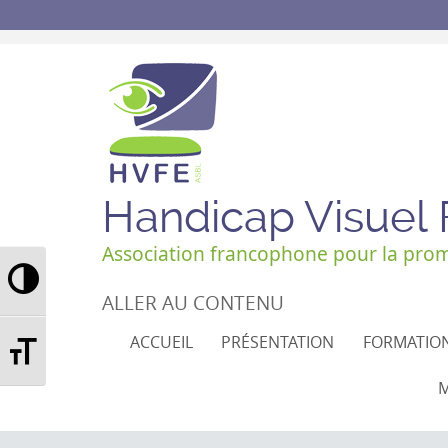
Handicap Visuel
Association francophone pour la promo
Passer en contraste élevé
ALLER AU CONTENU
Changer la taille de la police
ACCUEIL
PRÉSENTATION
FORMATIO
M