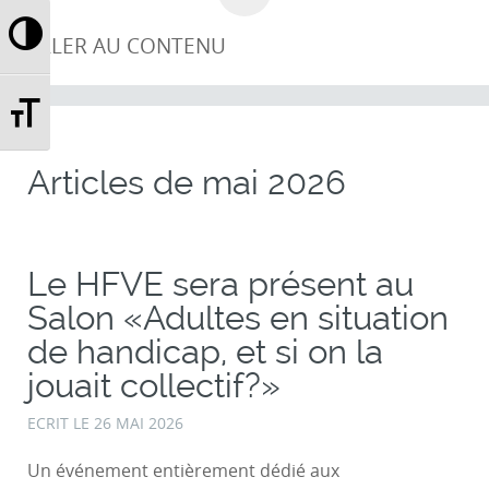
Passer en contraste élevé
ALLER AU CONTENU
Changer la taille de la police
Articles de
mai 2026
Le HFVE sera présent au
Salon «Adultes en situation
de handicap, et si on la
jouait collectif?»
ECRIT LE
26 MAI 2026
Un événement entièrement dédié aux