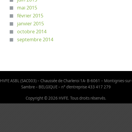
mai 2015
février 2015
janvier 2015
octobre 2014
septembre 2014
HVFE ASBL (SAC003) – Chaussée de Charleroi 1A- B-6061 – Montignies-sur-
Sambre – BELGIQUE – n° d’entreprise 433 417 279
Copyright © 2026 HVFE. Tous droits réservés.