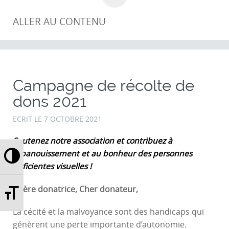
ALLER AU CONTENU
Campagne de récolte de
dons 2021
ECRIT LE
7 OCTOBRE 2021
Soutenez notre association et contribuez à
Passer en contraste élevé
l’épanouissement et au bonheur des personnes
déficientes visuelles !
Changer la taille de la police
Chère donatrice, Cher donateur,
La cécité et la malvoyance sont des handicaps qui
génèrent une perte importante d’autonomie.