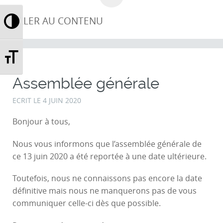
Passer en contraste élevé
ALLER AU CONTENU
Changer la taille de la police
Assemblée générale
ECRIT LE
4 JUIN 2020
Bonjour à tous,
Nous vous informons que l’assemblée générale de
ce 13 juin 2020 a été reportée à une date ultérieure.
Toutefois, nous ne connaissons pas encore la date
définitive mais nous ne manquerons pas de vous
communiquer celle-ci dès que possible.