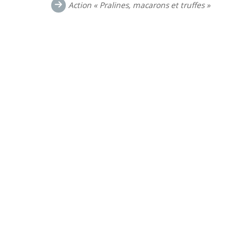
Action « Pralines, macarons et truffes »
les
commentaires