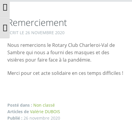
Passer en contraste élevé
Remerciement
Changer la taille de la police
ECRIT LE
26 NOVEMBRE 2020
Nous remercions le Rotary Club Charleroi-Val de
Sambre qui nous a fourni des masques et des
visières pour faire face à la pandémie.
Merci pour cet acte solidaire en ces temps difficiles !
Posté dans :
Non classé
Articles de
Valérie DUBOIS
Publié :
26 novembre 2020