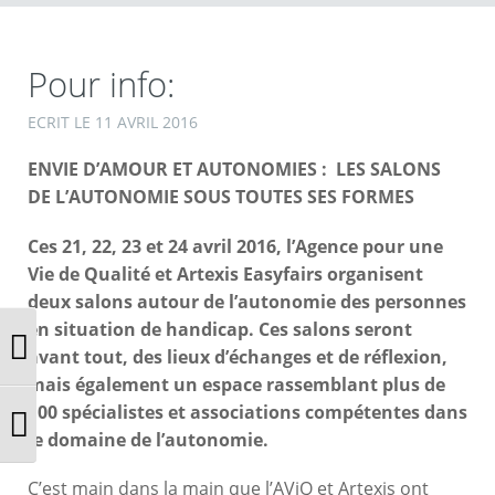
Pour info:
ECRIT LE
11 AVRIL 2016
ENVIE D’AMOUR ET AUTONOMIES : LES SALONS
DE L’AUTONOMIE SOUS TOUTES SES FORMES
Ces 21, 22, 23 et 24 avril 2016, l’Agence pour une
Vie de Qualité et Artexis Easyfairs organisent
deux salons autour de l’autonomie des personnes
en situation de handicap. Ces salons seront
Passer en contraste élevé
avant tout, des lieux d’échanges et de réflexion,
mais également un espace rassemblant plus de
100 spécialistes et associations compétentes dans
Changer la taille de la police
le domaine de l’autonomie.
C’est main dans la main que l’AViQ et Artexis ont