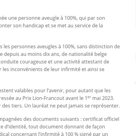
ée une personne aveugle à 100%, qui par son
onter son handicap et se met au service de la
 les personnes aveugles à 100%, sans distinction de
ue depuis au moins dix ans, de nationalité belge
onduite courageuse et une activité attestant de
es inconvénients de leur infirmité et ainsi se
tent valables pour l’avenir, pour autant que les
er
ressée au Prix Lion-Francout avant le 1
mai 2023.
des tiers. Un lauréat ne peut jamais se représenter.
pagnées des documents suivants : certificat officiel
te d’identité, tout document donnant de façon
édical concernant l’infirmité à 100 % signé par un