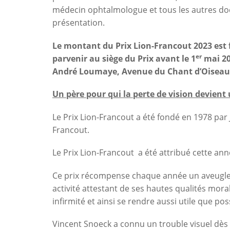
médecin ophtalmologue et tous les autres doc
présentation.
Le montant du Prix Lion-Francout 2023 est f
er
parvenir au siège du Prix avant le 1
mai 20
André Loumaye, Avenue du Chant d’Oiseau 7
Un père pour qui la perte de vision devient 
Le Prix Lion-Francout a été fondé en 1978 pa
Francout.
Le Prix Lion-Francout a été attribué cette a
Ce prix récompense chaque année un aveugle
activité attestant de ses hautes qualités mor
infirmité et ainsi se rendre aussi utile que pos
Vincent Snoeck a connu un trouble visuel dès 