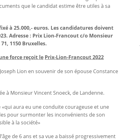
uments que le candidat estime être utiles à sa
ixé à 25.000,- euros. Les candidatures doivent
23. Adresse : Prix Lion-Francout c/o Monsieur
1, 1150 Bruxelles.
une force reçoit le
Prix-Lion-Francout 2022
r Joseph Lion en souvenir de son épouse Constance
nnée à Monsieur Vincent Snoeck, de Landenne.
 «qui aura eu une conduite courageuse et une
ales pour surmonter les inconvénients de son
sible à la société»
l’âge de 6 ans et sa vue a baissé progressivement