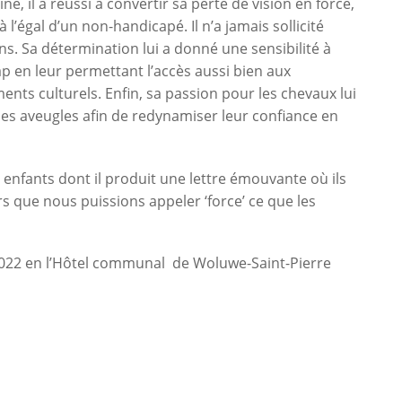
, il a réussi à convertir sa perte de vision en force,
 l’égal d’un non-handicapé. Il n’a jamais sollicité
ins. Sa détermination lui a donné une sensibilité à
p en leur permettant l’accès aussi bien aux
ents culturels. Enfin, sa passion pour les chevaux lui
 les aveugles afin de redynamiser leur confiance en
enfants dont il produit une lettre émouvante où ils
s que nous puissions appeler ‘force’ ce que les
2022 en l’Hôtel communal de Woluwe-Saint-Pierre