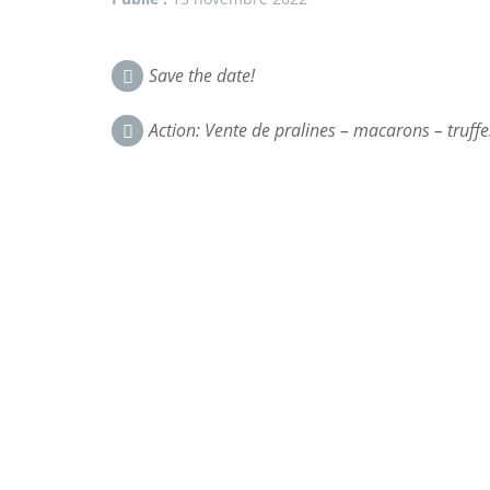
Navigation
Save the date!
dans
Action: Vente de pralines – macarons – truffe
les
commentaires