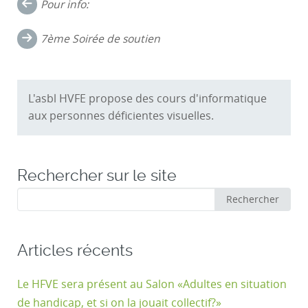
Navigation
Pour info:
dans
7ème Soirée de soutien
les
commentaires
L'asbl HVFE propose des cours d'informatique
aux personnes déficientes visuelles.
Rechercher sur le site
Rechercher
Rechercher
:
Articles récents
Le HFVE sera présent au Salon «Adultes en situation
de handicap, et si on la jouait collectif?»