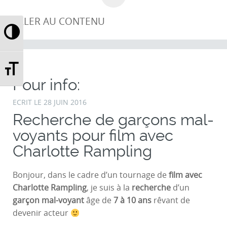
ALLER AU CONTENU
Passer en contraste élevé
Changer la taille de la police
Pour info:
ECRIT LE
28 JUIN 2016
Recherche de garçons mal-
voyants pour film avec
Charlotte Rampling
Bonjour, dans le cadre d’un tournage de
film
avec
Charlotte
Rampling
, je suis à la
recherche
d’un
garçon
mal-voyant
âge de
7 à 10 ans
rêvant de
devenir acteur