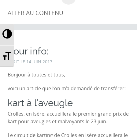
ALLER AU CONTENU
Passer en contraste élevé
Pour info:
Changer la taille de la police
ECRIT LE
14 JUIN 2017
Bonjour à toutes et tous,
voici un article que l’on m’a demandé de transférer:
kart à l’aveugle
Crolles, en Isère, accueillera le premier grand prix de
kart pour aveugles et malvoyants le 23 juin.
Le circuit de karting de Crolles en Isère accueillera le