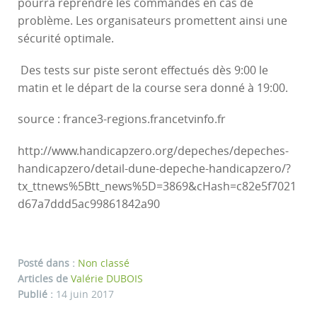
pourra reprendre les commandes en cas de
problème. Les organisateurs promettent ainsi une
sécurité optimale.
Des tests sur piste seront effectués dès 9:00 le
matin et le départ de la course sera donné à 19:00.
source : france3-regions.francetvinfo.fr
http://www.handicapzero.org/depeches/depeches-
handicapzero/detail-dune-depeche-handicapzero/?
tx_ttnews%5Btt_news%5D=3869&cHash=c82e5f7021
d67a7ddd5ac99861842a90
Posté dans :
Non classé
Articles de
Valérie DUBOIS
Publié :
14 juin 2017