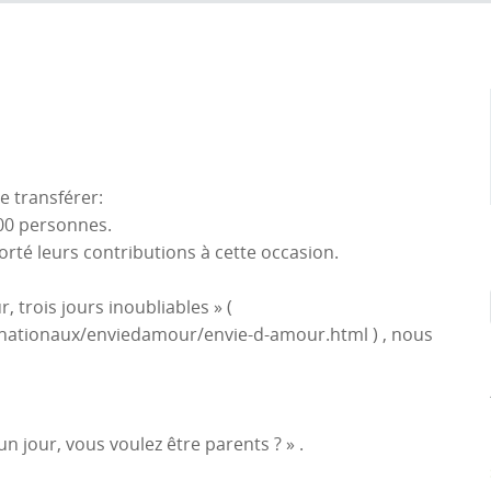
e transférer:
500 personnes.
té leurs contributions à cette occasion.
, trois jours inoubliables » (
_nationaux/enviedamour/envie-d-amour.html ) , nous
un jour, vous voulez être parents ? » .