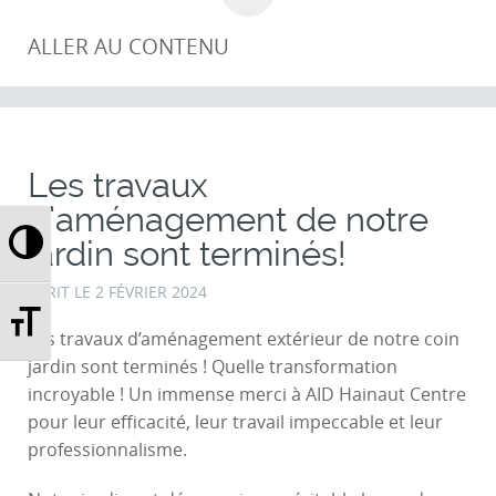
ALLER AU CONTENU
Les travaux
d’aménagement de notre
Passer en contraste élevé
jardin sont terminés!
ECRIT LE
2 FÉVRIER 2024
Changer la taille de la police
Les travaux d’aménagement extérieur de notre coin
jardin sont terminés ! Quelle transformation
incroyable ! Un immense merci à AID Hainaut Centre
pour leur efficacité, leur travail impeccable et leur
professionnalisme.