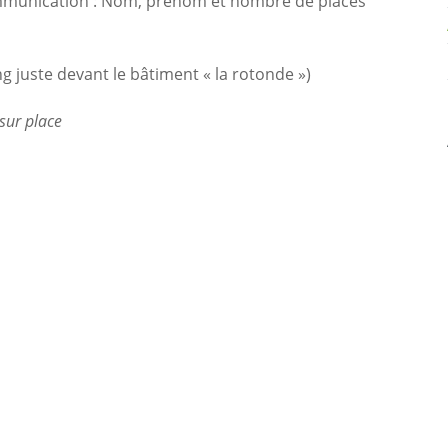
ommunication : Nom, prénom et nombre de places
ng juste devant le bâtiment « la rotonde »)
 sur place