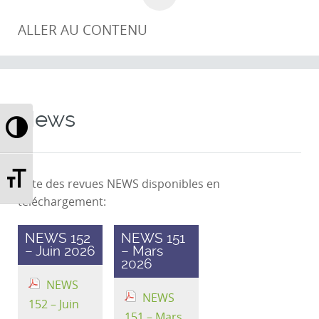
ALLER AU CONTENU
News
Passer en contraste élevé
Changer la taille de la police
Liste des revues NEWS disponibles en
téléchargement:
NEWS 152
NEWS 151
– Juin 2026
– Mars
2026
NEWS
NEWS
152 – Juin
151 – Mars