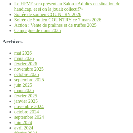
Le HFVE sera présent au Salon «Adultes en situation de
handicap, et si on la jouait collectif?»
Soirée de soutien COUNTRY 2026
Soirée de Soutien COUNTRY ce 7 mars 2026
Action : Vente de pralines et de truffes 2025
Campagne de dons 2025
Archives
mai 2026
mars 2026
février 2026
novembre 2025
octobre 2025
septembre 2025
juin 2025
mars 2025
février 2025
janvier 2025
novembre 2024
octobre 2024
septembre 2024
juin 2024
avril 2024