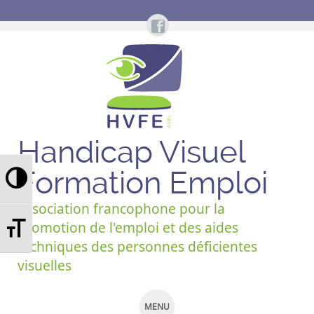
Handicap Visuel
Passer en contraste élevé
Formation Emploi
Association francophone pour la
Changer la taille de la police
promotion de l'emploi et des aides
techniques des personnes déficientes
visuelles
MENU