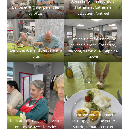
Après l’effort, le réconfort!
Benoît et Armand pèlent les
Nathalie et Catherine
carottes.
attaquent l’entrée!
Une partie des cuistots. De
gauche à droite: Catherine,
Benoît et Armand dégustent la
Blanche, Véronique, Delphine,
pita.
Benoît.
L’entrée: oeufs mimosa
Petit atelier pliage de serviette
accompagné d’une petite
improvisé avec Nathalie,
salade, tomate cerise et