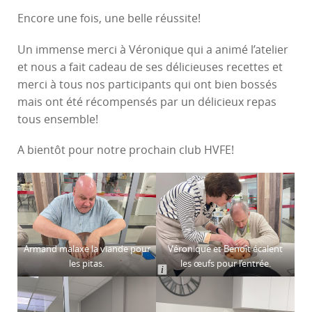
Encore une fois, une belle réussite!
Un immense merci à Véronique qui a animé l’atelier
et nous a fait cadeau de ses délicieuses recettes et
merci à tous nos participants qui ont bien bossés
mais ont été récompensés par un délicieux repas
tous ensemble!
A bientôt pour notre prochain club HVFE!
Armand malaxe la viande pour
Véronique et Benoît écalent
les pitas.
les œufs pour l’entrée.
L
o
n
g
D